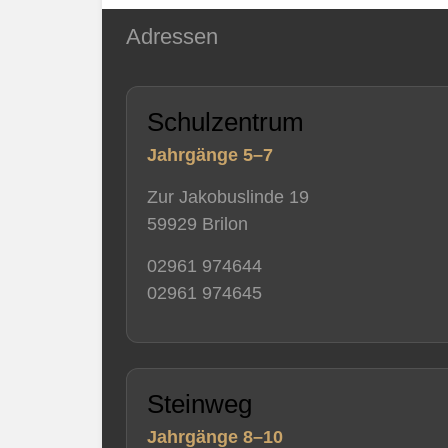
Adressen
Schulzentrum
Jahrgänge 5–7
Zur Jakobuslinde 19
59929 Brilon
02961 974644
02961 974645
Steinweg
Jahrgänge 8–10