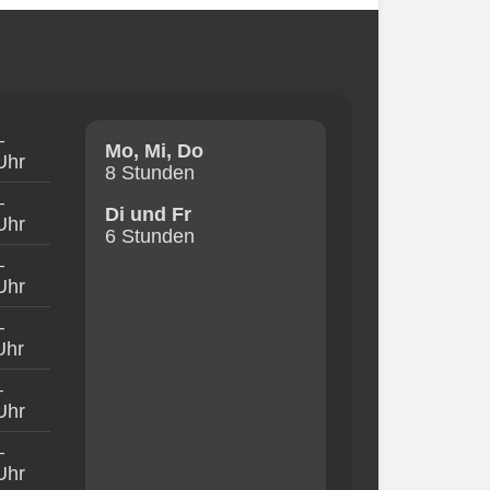
–
Mo, Mi, Do
Uhr
8 Stunden
–
Di und Fr
Uhr
6 Stunden
–
Uhr
–
Uhr
–
Uhr
–
Uhr